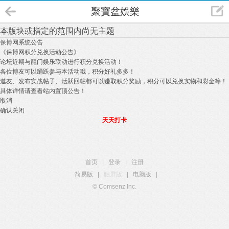
聚寶盆娛樂
本版块或指定的范围内尚无主题
保博网系统公告
《保博网积分兑换活动公告》
论坛近期与龍门娱乐联动进行积分兑换活动！
各位博友可以踊跃参与本活动哦，积分好礼多多！
邀友、发布实战帖子、活跃回帖都可以赚取积分奖励，积分可以兑换实物和彩金等！
具体详情请查看站内置顶公告！
取消
确认关闭
天天打卡
首页
|
登录
|
注册
简易版
|
触屏版
|
电脑版
|
© Comsenz Inc.