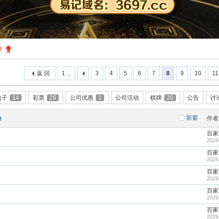
9
返 回
1 ...
3
4
5
6
7
8
9
10
11
电子
14
彩票
26
公司优惠
1
公司活动
棋牌
20
公告
讨
新窗
作者
百家
2026
百家
2026
百家
2026
百家
2026
百家
2026