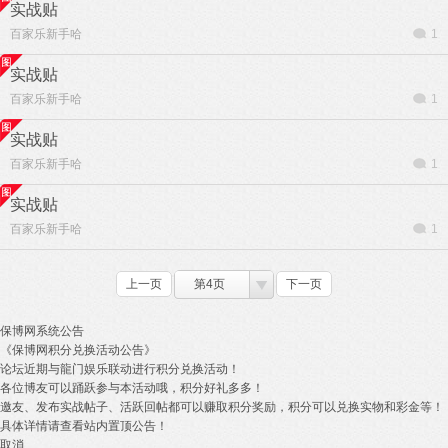
实战贴
百家乐新手哈
1
实战贴
百家乐新手哈
1
实战贴
百家乐新手哈
1
实战贴
百家乐新手哈
1
上一页
第4页
下一页
保博网系统公告
《保博网积分兑换活动公告》
论坛近期与龍门娱乐联动进行积分兑换活动！
各位博友可以踊跃参与本活动哦，积分好礼多多！
邀友、发布实战帖子、活跃回帖都可以赚取积分奖励，积分可以兑换实物和彩金等！
具体详情请查看站内置顶公告！
取消