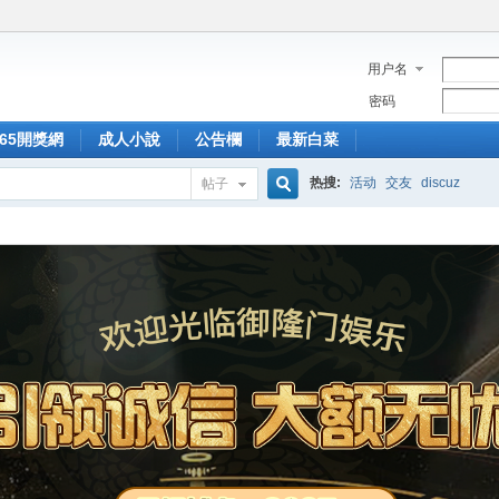
用户名
密码
365開獎網
成人小說
公告欄
最新白菜
热搜:
活动
交友
discuz
帖子
搜
索