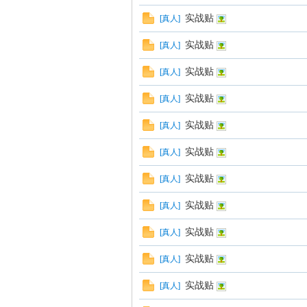
实战贴
[
真人
]
实战贴
[
真人
]
实战贴
[
真人
]
实战贴
[
真人
]
实战贴
[
真人
]
实战贴
[
真人
]
实战贴
[
真人
]
实战贴
[
真人
]
实战贴
[
真人
]
实战贴
[
真人
]
实战贴
[
真人
]