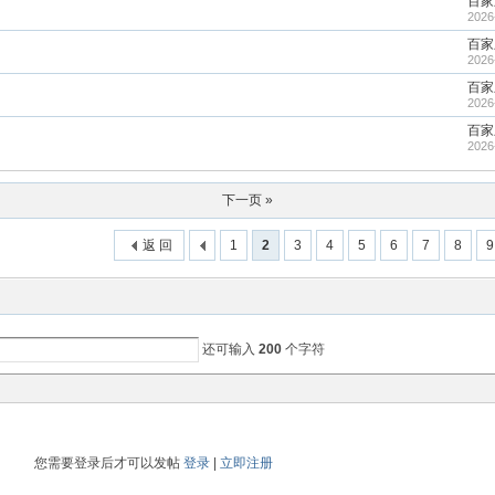
百家
2026
百家
2026
百家
2026
百家
2026
下一页 »
返 回
1
2
3
4
5
6
7
8
9
还可输入
200
个字符
您需要登录后才可以发帖
登录
|
立即注册