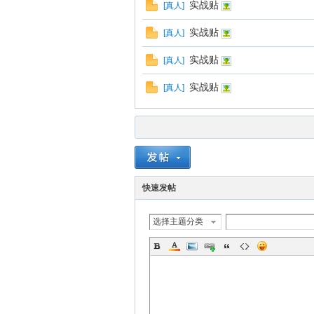
实战贴
[
真人
]
实战贴
[
真人
]
实战贴
[
真人
]
实战贴
[
真人
]
快速发帖
选择主题分类