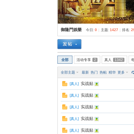
博
御隆門娛樂
今日:
0
|
主题:
1427
|
排名:
2
全部
活动专享
2
真人
1342
网
全部主题
最新
热门
热帖
精华
更多
实战贴
[
真人
]
实战贴
[
真人
]
实战贴
[
真人
]
实战贴
[
真人
]
实战贴
[
真人
]