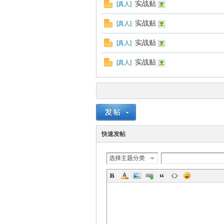
实战贴
[
真人
]
实战贴
[
真人
]
实战贴
[
真人
]
实战贴
[
真人
]
快速发帖
选择主题分类