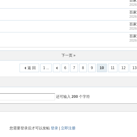
百家
2026
百家
2026
百家
2026
百家
2026
下一页 »
返 回
1 ...
6
7
8
9
10
11
12
13
还可输入
200
个字符
您需要登录后才可以发帖
登录
|
立即注册