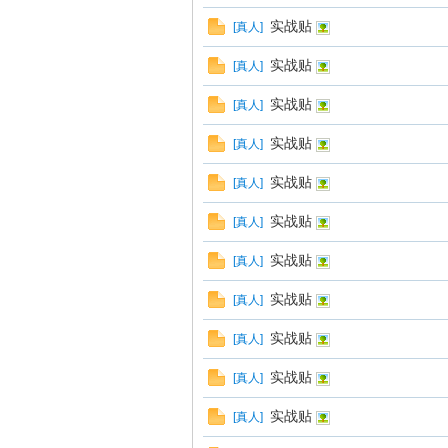
实战贴
[
真人
]
实战贴
[
真人
]
实战贴
[
真人
]
实战贴
[
真人
]
实战贴
[
真人
]
实战贴
[
真人
]
实战贴
[
真人
]
实战贴
[
真人
]
实战贴
[
真人
]
实战贴
[
真人
]
实战贴
[
真人
]