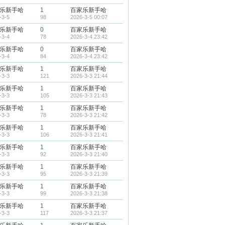
乐新手哈
1
百家乐新手哈
-3-5
98
2026-3-5 00:07
乐新手哈
0
百家乐新手哈
-3-4
78
2026-3-4 23:42
乐新手哈
0
百家乐新手哈
-3-4
84
2026-3-4 23:42
乐新手哈
1
百家乐新手哈
-3-3
121
2026-3-3 21:44
乐新手哈
1
百家乐新手哈
-3-3
105
2026-3-3 21:43
乐新手哈
1
百家乐新手哈
-3-3
78
2026-3-3 21:42
乐新手哈
1
百家乐新手哈
-3-3
106
2026-3-3 21:41
乐新手哈
1
百家乐新手哈
-3-3
92
2026-3-3 21:40
乐新手哈
1
百家乐新手哈
-3-3
95
2026-3-3 21:39
乐新手哈
1
百家乐新手哈
-3-3
99
2026-3-3 21:38
乐新手哈
1
百家乐新手哈
-3-3
117
2026-3-3 21:37