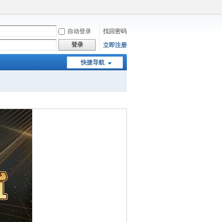
自动登录
找回密码
登录
立即注册
快捷导航