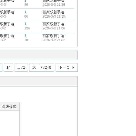
乐新手哈
1
百家乐新手哈
-3-3
86
2026-3-3 21:36
乐新手哈
1
百家乐新手哈
-3-3
86
2026-3-3 21:35
乐新手哈
1
百家乐新手哈
-3-2
126
2026-3-2 21:06
乐新手哈
1
百家乐新手哈
-3-2
101
2026-3-2 21:02
14
... 72
/ 72 页
下一页
高级模式