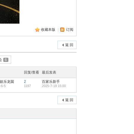
收藏本版
|
订阅
返 回
论
6
回复/查看
最后发表
娱乐龙囡
2
百家乐新手
-6-5
1197
2025-7-19 15:00
返 回