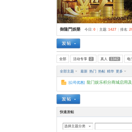
博
御隆門娛樂
今日:
0
|
主题:
1427
|
排名:
2
全部
活动专享
2
真人
1342
电
网
全部主题
最新
热门
热帖
精华
更多
龍门娱乐积分商城启用及
[
公司优惠
]
快速发帖
选择主题分类