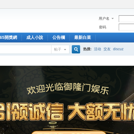
用户名
密码
365開獎網
成人小說
公告欄
最新白菜
热搜:
活动
交友
discuz
帖子
搜
索