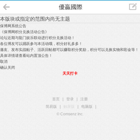
優贏國際
本版块或指定的范围内尚无主题
保博网系统公告
《保博网积分兑换活动公告》
论坛近期与龍门娱乐联动进行积分兑换活动！
各位博友可以踊跃参与本活动哦，积分好礼多多！
邀友、发布实战帖子、活跃回帖都可以赚取积分奖励，积分可以兑换实物和彩金等！
具体详情请查看站内置顶公告！
取消
确认关闭
天天打卡
首页
|
登录
|
注册
简易版
|
触屏版
|
电脑版
|
© Comsenz Inc.