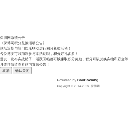
保博网系统公告
《保博网积分兑换活动公告》
论坛近期与龍门娱乐联动进行积分兑换活动！
各位博友可以踊跃参与本活动哦，积分好礼多多！
邀友、发布实战帖子、活跃回帖都可以赚取积分奖励，积分可以兑换实物和彩金等！
具体详情请查看站内置顶公告！
取消
确认关闭
Powered by
BaoBoWang
Copyright © 2014-2025, 保博网