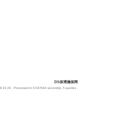
DS保博擔保网
9 21:24
, Processed in 0.047643 second(s), 5 queries .