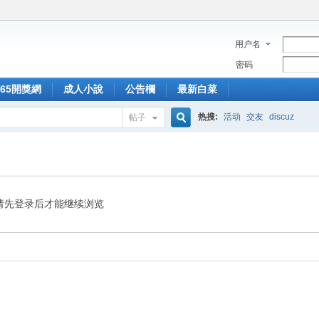
用户名
密码
365開獎網
成人小說
公告欄
最新白菜
热搜:
活动
交友
discuz
帖子
搜
索
请先登录后才能继续浏览