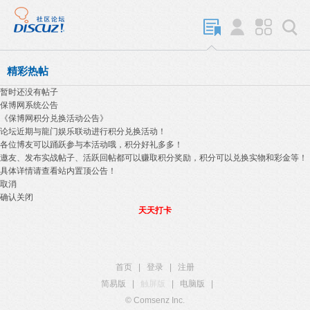
精彩热帖
暂时还没有帖子
保博网系统公告
《保博网积分兑换活动公告》
论坛近期与龍门娱乐联动进行积分兑换活动！
各位博友可以踊跃参与本活动哦，积分好礼多多！
邀友、发布实战帖子、活跃回帖都可以赚取积分奖励，积分可以兑换实物和彩金等！
具体详情请查看站内置顶公告！
取消
确认关闭
天天打卡
首页
|
登录
|
注册
简易版
|
触屏版
|
电脑版
|
© Comsenz Inc.