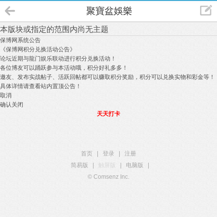
聚寶盆娛樂
本版块或指定的范围内尚无主题
保博网系统公告
《保博网积分兑换活动公告》
论坛近期与龍门娱乐联动进行积分兑换活动！
各位博友可以踊跃参与本活动哦，积分好礼多多！
邀友、发布实战帖子、活跃回帖都可以赚取积分奖励，积分可以兑换实物和彩金等！
具体详情请查看站内置顶公告！
取消
确认关闭
天天打卡
首页
|
登录
|
注册
简易版
|
触屏版
|
电脑版
|
© Comsenz Inc.