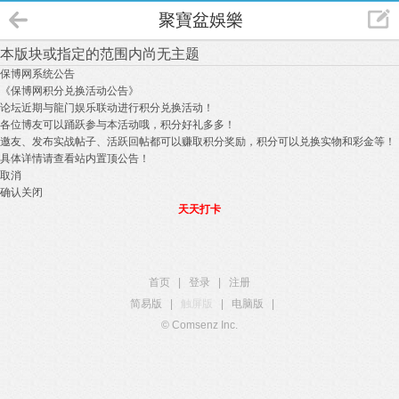
聚寶盆娛樂
本版块或指定的范围内尚无主题
保博网系统公告
《保博网积分兑换活动公告》
论坛近期与龍门娱乐联动进行积分兑换活动！
各位博友可以踊跃参与本活动哦，积分好礼多多！
邀友、发布实战帖子、活跃回帖都可以赚取积分奖励，积分可以兑换实物和彩金等！
具体详情请查看站内置顶公告！
取消
确认关闭
天天打卡
首页
|
登录
|
注册
简易版
|
触屏版
|
电脑版
|
© Comsenz Inc.