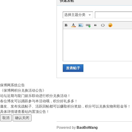
快速发帖
选择主题分类
发表帖子
保博网系统公告
《保博网积分兑换活动公告》
论坛近期与龍门娱乐联动进行积分兑换活动！
各位博友可以踊跃参与本活动哦，积分好礼多多！
邀友、发布实战帖子、活跃回帖都可以赚取积分奖励，积分可以兑换实物和彩金等！
具体详情请查看站内置顶公告！
取消
确认关闭
Powered by
BaoBoWang