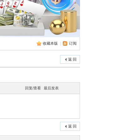
收藏本版
|
订阅
返 回
回复/查看
最后发表
返 回