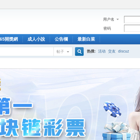
用户名
密码
365開獎網
成人小說
公告欄
最新白菜
热搜:
活动
交友
discuz
帖子
搜
索