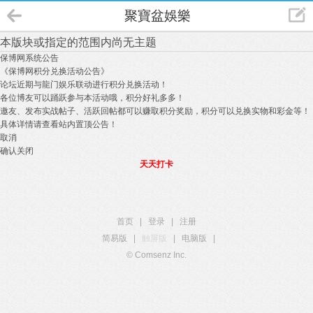
聚寶盆娛樂
本版块或指定的范围内尚无主题
保博网系统公告
《保博网积分兑换活动公告》
论坛近期与龍门娱乐联动进行积分兑换活动！
各位博友可以踊跃参与本活动哦，积分好礼多多！
邀友、发布实战帖子、活跃回帖都可以赚取积分奖励，积分可以兑换实物和彩金等！
具体详情请查看站内置顶公告！
取消
确认关闭
天天打卡
首页
|
登录
|
注册
简易版
|
触屏版
|
电脑版
|
© Comsenz Inc.