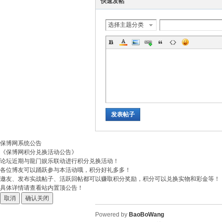
快速发帖
选择主题分类
发表帖子
保博网系统公告
《保博网积分兑换活动公告》
论坛近期与龍门娱乐联动进行积分兑换活动！
各位博友可以踊跃参与本活动哦，积分好礼多多！
邀友、发布实战帖子、活跃回帖都可以赚取积分奖励，积分可以兑换实物和彩金等！
具体详情请查看站内置顶公告！
取消
确认关闭
Powered by
BaoBoWang