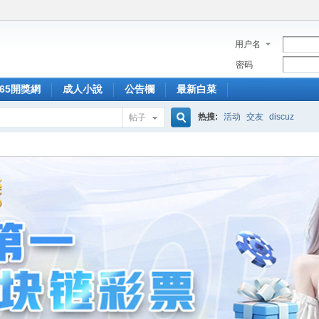
用户名
密码
365開獎網
成人小說
公告欄
最新白菜
热搜:
活动
交友
discuz
帖子
搜
索