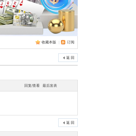
收藏本版
|
订阅
返 回
回复/查看
最后发表
返 回