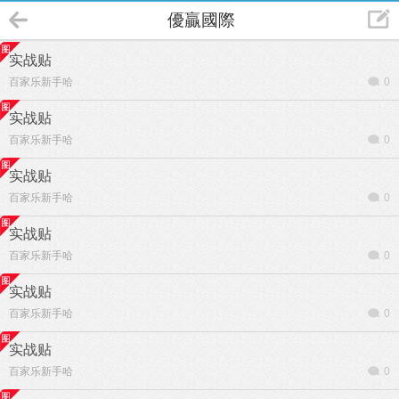
優贏國際
实战贴
百家乐新手哈
0
实战贴
百家乐新手哈
0
实战贴
百家乐新手哈
0
实战贴
百家乐新手哈
0
实战贴
百家乐新手哈
0
实战贴
百家乐新手哈
0